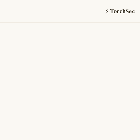
⚡ TorchSec