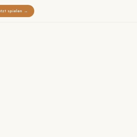
etzt spielen →