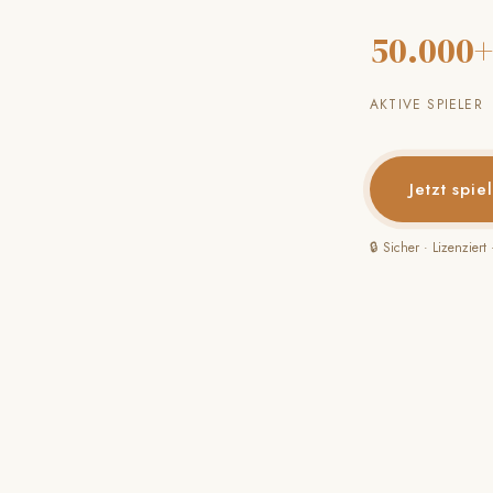
50.000+
AKTIVE SPIELER
Jetzt spi
🔒 Sicher · Lizenziert