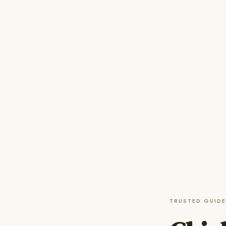
TRUSTED GUIDE